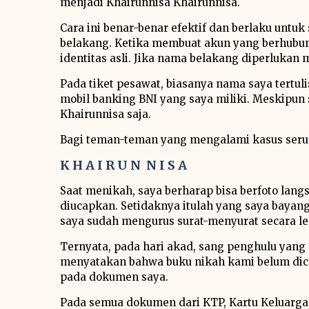
menjadi Khairunnisa Khairunnisa.
Cara ini benar-benar efektif dan berlaku un
belakang. Ketika membuat akun yang berhubu
identitas asli. Jika nama belakang diperlukan
Pada tiket pesawat, biasanya nama saya tertul
mobil banking BNI yang saya miliki. Meskipu
Khairunnisa saja.
Bagi teman-teman yang mengalami kasus serup
K H A I R U N N I S A
Saat menikah, saya berharap bisa berfoto lang
diucapkan. Setidaknya itulah yang saya bayang
saya sudah mengurus surat-menyurat secara l
Ternyata, pada hari akad, sang penghulu yan
menyatakan bahwa buku nikah kami belum dic
pada dokumen saya.
Pada semua dokumen dari KTP, Kartu Keluarga, 