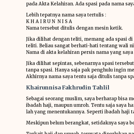
pada Akta Kelahiran. Ada spasi pada nama say
Lebih tepatnya nama saya tertulis :
K H A I R U N N I S A
Nama tersebut ditulis dengan mesin ketik.
Jika dilihat dengan teliti, memang ada spasi 
teliti. Beliau sangat berhati-hati tentang wali 
Nama di akta kelahiran persis nama yang saya 
Jika dilihat sepintas, sebenarnya spasi terseb
tanpa spasi. Hanya saja pak penghulu ingin me
Akhirnya nama saya tentu saja ditulis tanpa sp
Khairunnisa Fakhrudin Tahlil
Sebagai seorang muslim, saya berharap bisa m
ibadah haji, maupun umroh. Tentu saja saya ha
lah yang menentukannya. Seperti ibadah haji t
Meskipun belum berangkat, setidaknya saya b
Terkait haji dan umroh, ternyata diperlukan 