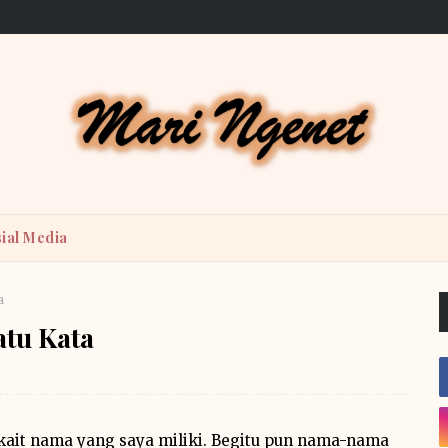
ial Media
a
tu Kata
rkait nama yang saya miliki. Begitu pun nama-nama