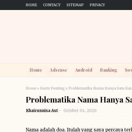
HOME
CONTACT
SITEMAP
PRIVACY
Home
Adsense
Android
Banking
Sos
Home
Kartu Penting
Problematika Nama Hanya Satu Kat
Problematika Nama Hanya Sa
Khairunnisa Ast
October 04, 2020
Nama adalah doa. Itulah yang saya percaya te