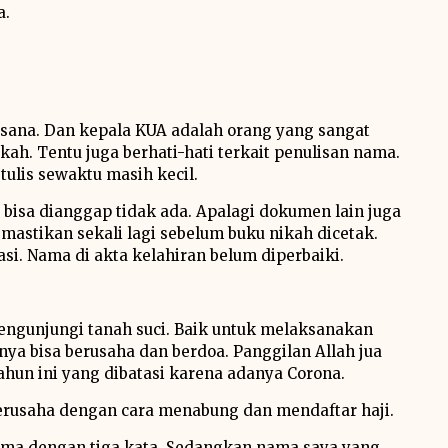
a.
di sana. Dan kepala KUA adalah orang yang sangat
nikah. Tentu juga berhati-hati terkait penulisan nama.
tulis sewaktu masih kecil.
ut bisa dianggap tidak ada. Apalagi dokumen lain juga
mastikan sekali lagi sebelum buku nikah dicetak.
asi. Nama di akta kelahiran belum diperbaiki.
engunjungi tanah suci. Baik untuk melaksanakan
nya bisa berusaha dan berdoa. Panggilan Allah jua
ahun ini yang dibatasi karena adanya Corona.
erusaha dengan cara menabung dan mendaftar haji.
nama dengan tiga kata. Sedangkan nama saya yang