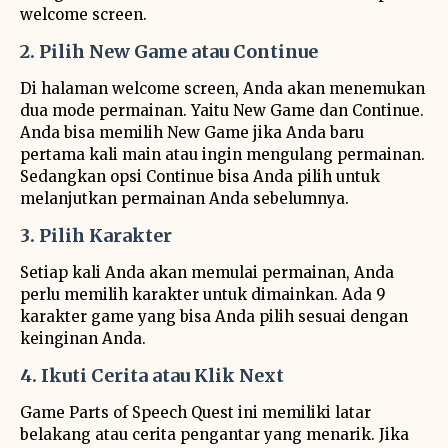
welcome screen.
2. Pilih New Game atau Continue
Di halaman welcome screen, Anda akan menemukan
dua mode permainan. Yaitu New Game dan Continue.
Anda bisa memilih New Game jika Anda baru
pertama kali main atau ingin mengulang permainan.
Sedangkan opsi Continue bisa Anda pilih untuk
melanjutkan permainan Anda sebelumnya.
3. Pilih Karakter
Setiap kali Anda akan memulai permainan, Anda
perlu memilih karakter untuk dimainkan. Ada 9
karakter game yang bisa Anda pilih sesuai dengan
keinginan Anda.
4. Ikuti Cerita atau Klik Next
Game Parts of Speech Quest ini memiliki latar
belakang atau cerita pengantar yang menarik. Jika