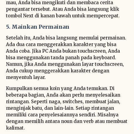
mau, Anda bisa mengikuti dan membaca cerita
pengantar tersebut. Atau Anda bisa langsung klik
tombol Next di kanan bawah untuk mempercepat.
5. Mainkan Permainan
Setelah itu, Anda bisa langsung memulai permainan.
Ada dua cara menggerakkan karakter yang bisa
Anda coba. Jika PC Anda bukan touchscreen, Anda
bisa menggunakan tanda panah pada keyboard.
Namun, jika Anda menggunakan layar touchscreen,
Anda cukup menggerakkan karakter dengan
menyentuh layar.
Kumpulkan semua koin yang Anda temukan. Di
beberapa bagian, Anda akan perlu menyelesaikan
rintangan. Seperti naga, switches, membuat jalan,
menginjak batu, dan lain-lain. Setiap rintangan
memiliki cara penyelesaiannya sendiri. Misalnya
dengan memilih antara noun dan verb atau membuat
kalimat.