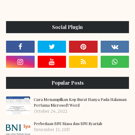
Social Plugin
Popular Posts
Cara Menampilkan Kop Surat Hanya Pada Halaman
Pertama Microsoft Word
October 24, 2022
Perbedaan BNI Biasa dan BNI Syariah
November 13, 2017