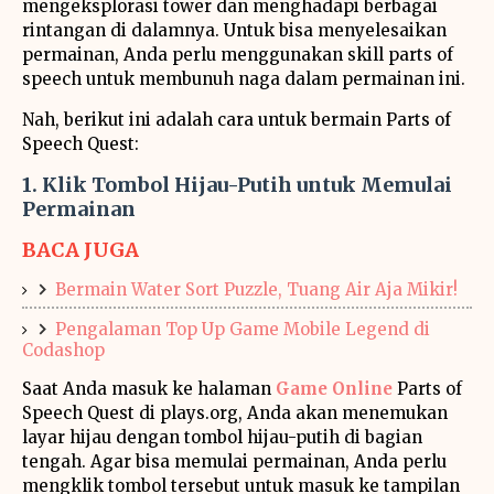
mengeksplorasi tower dan menghadapi berbagai
rintangan di dalamnya. Untuk bisa menyelesaikan
permainan, Anda perlu menggunakan skill parts of
speech untuk membunuh naga dalam permainan ini.
Nah, berikut ini adalah cara untuk bermain Parts of
Speech Quest:
1. Klik Tombol Hijau-Putih untuk Memulai
Permainan
BACA JUGA
Bermain Water Sort Puzzle, Tuang Air Aja Mikir!
Pengalaman Top Up Game Mobile Legend di
Codashop
Saat Anda masuk ke halaman
Game Online
Parts of
Speech Quest di plays.org, Anda akan menemukan
layar hijau dengan tombol hijau-putih di bagian
tengah. Agar bisa memulai permainan, Anda perlu
mengklik tombol tersebut untuk masuk ke tampilan