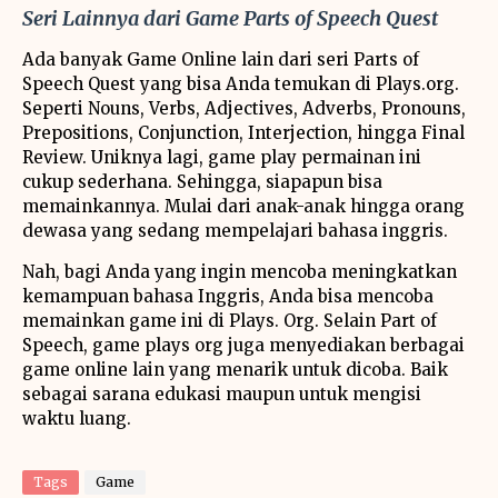
Seri Lainnya dari Game Parts of Speech Quest
Ada banyak Game Online lain dari seri Parts of
Speech Quest yang bisa Anda temukan di Plays.org.
Seperti Nouns, Verbs, Adjectives, Adverbs, Pronouns,
Prepositions, Conjunction, Interjection, hingga Final
Review. Uniknya lagi, game play permainan ini
cukup sederhana. Sehingga, siapapun bisa
memainkannya. Mulai dari anak-anak hingga orang
dewasa yang sedang mempelajari bahasa inggris.
Nah, bagi Anda yang ingin mencoba meningkatkan
kemampuan bahasa Inggris, Anda bisa mencoba
memainkan game ini di Plays. Org. Selain Part of
Speech, game plays org juga menyediakan berbagai
game online lain yang menarik untuk dicoba. Baik
sebagai sarana edukasi maupun untuk mengisi
waktu luang.
Tags
Game