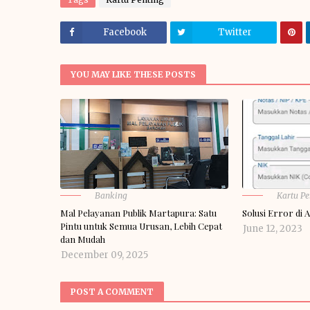
Facebook
Twitter
YOU MAY LIKE THESE POSTS
Banking
Kartu Pe
Mal Pelayanan Publik Martapura: Satu
Solusi Error di 
Pintu untuk Semua Urusan, Lebih Cepat
June 12, 2023
dan Mudah
December 09, 2025
POST A COMMENT