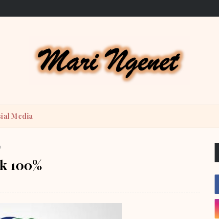
ial Media
%
ik 100%