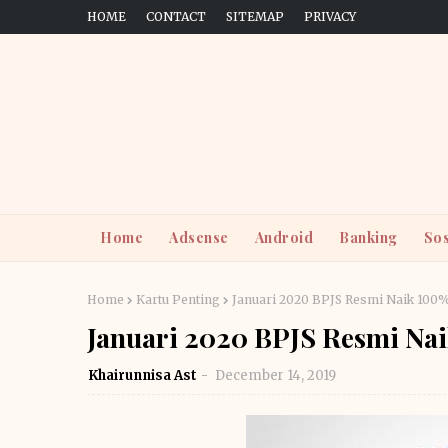
HOME
CONTACT
SITEMAP
PRIVACY
Home
Adsense
Android
Banking
Sos
Home
Kartu Penting
Januari 2020 BPJS Resmi Naik 100
Januari 2020 BPJS Resmi Na
Khairunnisa Ast
December 14, 2019