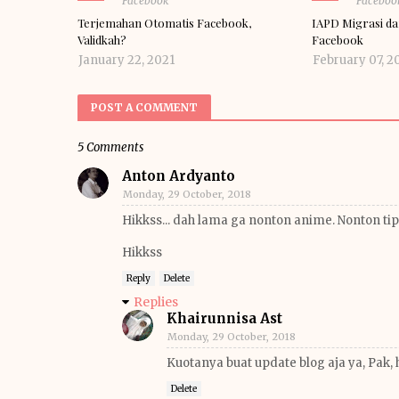
Facebook
Faceboo
Terjemahan Otomatis Facebook,
IAPD Migrasi da
Validkah?
Facebook
January 22, 2021
February 07, 2
POST A COMMENT
5 Comments
Anton Ardyanto
Monday, 29 October, 2018
Hikkss... dah lama ga nonton anime. Nonton tip
Hikkss
Reply
Delete
Replies
Khairunnisa Ast
Monday, 29 October, 2018
Kuotanya buat update blog aja ya, Pak, 
Delete