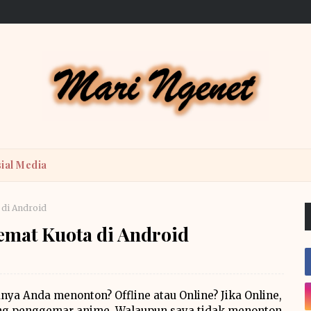
ial Media
 di Android
emat Kuota di Android
a Anda menonton? Offline atau Online? Jika Online,
rang penggemar anime. Walaupun saya tidak menonton