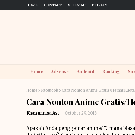
HOME
CONTACT
SITEMAP
PRIVACY
Home
Adsense
Android
Banking
Sos
Home
Facebook
Cara Nonton Anime Gratis/Hemat Kuota
Cara Nonton Anime Gratis/H
Khairunnisa Ast
October 29, 2018
Apakah Anda penggemar anime? Dimana biasany
dari situs apa? Saya juga termasuk salah seo