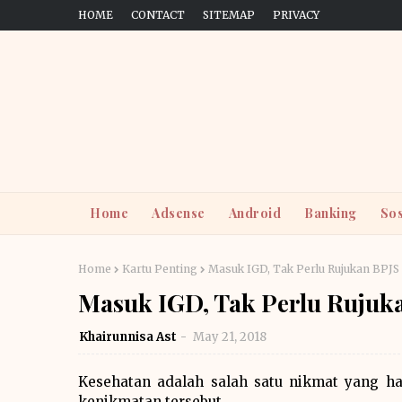
HOME
CONTACT
SITEMAP
PRIVACY
Home
Adsense
Android
Banking
Sos
Home
Kartu Penting
Masuk IGD, Tak Perlu Rujukan BPJS
Masuk IGD, Tak Perlu Rujuk
Khairunnisa Ast
May 21, 2018
Kesehatan adalah salah satu nikmat yang har
kenikmatan tersebut.