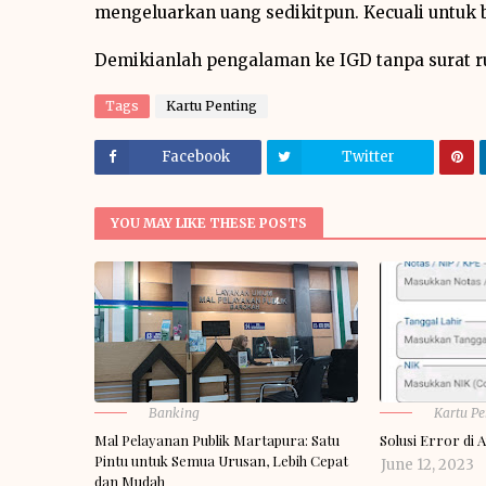
mengeluarkan uang sedikitpun. Kecuali untuk 
Demikianlah pengalaman ke IGD tanpa surat r
Tags
Kartu Penting
Facebook
Twitter
YOU MAY LIKE THESE POSTS
Banking
Kartu Pe
Mal Pelayanan Publik Martapura: Satu
Solusi Error di 
Pintu untuk Semua Urusan, Lebih Cepat
June 12, 2023
dan Mudah