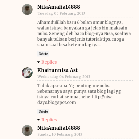
NilaAmalia14888
Tuesday, 05 February, 2013
Alhamdulillah baru 6 bulan umur blognya,
walau isinya banyakan ga jelas bin maksain
nulis. Seneng deh baca blog-nya Nisa, soalnya
banyak tulisan berjenis tutorial/tips. moga
suatu saat bisa ketemu lagi ya..
Delete
Replies
Khairunnisa Ast
Wednesday, 06 February, 2013
Tidak apa-apa. Yg penting menulis.
Sebenarnya saya punya satu blog lagi yg
isinya curhat semua, hehe. http://nisa-
days.blogspot.com
Delete
Replies
NilaAmalia14888
Sunday, 10 February, 2013