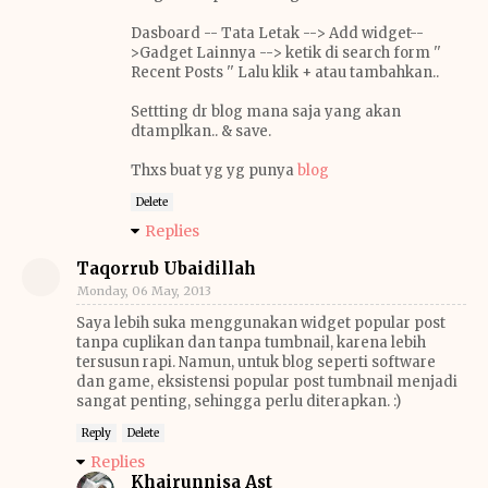
Dasboard -- Tata Letak --> Add widget--
>Gadget Lainnya --> ketik di search form ''
Recent Posts '' Lalu klik + atau tambahkan..
Settting dr blog mana saja yang akan
dtamplkan.. & save.
Thxs buat yg yg punya
blog
Delete
Replies
Taqorrub Ubaidillah
Monday, 06 May, 2013
Saya lebih suka menggunakan widget popular post
tanpa cuplikan dan tanpa tumbnail, karena lebih
tersusun rapi. Namun, untuk blog seperti software
dan game, eksistensi popular post tumbnail menjadi
sangat penting, sehingga perlu diterapkan. :)
Reply
Delete
Replies
Khairunnisa Ast