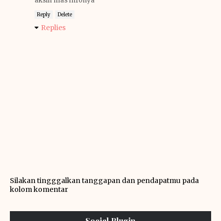
aksih mas infonya
Reply
Delete
Replies
Silakan tingggalkan tanggapan dan pendapatmu pada
kolom komentar
Social Plugin