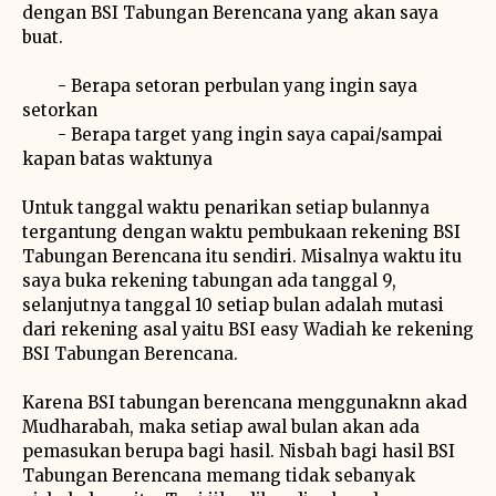
dengan BSI Tabungan Berencana yang akan saya
buat.
- Berapa setoran perbulan yang ingin saya
setorkan
- Berapa target yang ingin saya capai/sampai
kapan batas waktunya
Untuk tanggal waktu penarikan setiap bulannya
tergantung dengan waktu pembukaan rekening BSI
Tabungan Berencana itu sendiri. Misalnya waktu itu
saya buka rekening tabungan ada tanggal 9,
selanjutnya tanggal 10 setiap bulan adalah mutasi
dari rekening asal yaitu BSI easy Wadiah ke rekening
BSI Tabungan Berencana.
Karena BSI tabungan berencana menggunaknn akad
Mudharabah, maka setiap awal bulan akan ada
pemasukan berupa bagi hasil. Nisbah bagi hasil BSI
Tabungan Berencana memang tidak sebanyak