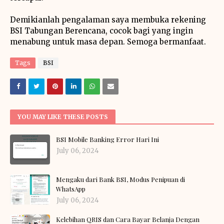
Demikianlah pengalaman saya membuka rekening
BSI Tabungan Berencana, cocok bagi yang ingin
menabung untuk masa depan. Semoga bermanfaat.
Tags
BSI
YOU MAY LIKE THESE POSTS
BSI Mobile Banking Error Hari Ini
July 06, 2024
Mengaku dari Bank BSI, Modus Penipuan di
WhatsApp
July 06, 2024
Kelebihan QRIS dan Cara Bayar Belanja Dengan