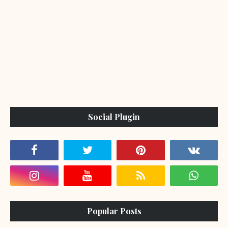
Social Plugin
Popular Posts