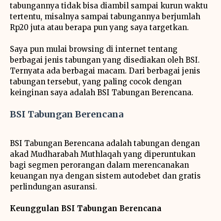
tabungannya tidak bisa diambil sampai kurun waktu
tertentu, misalnya sampai tabungannya berjumlah
Rp20 juta atau berapa pun yang saya targetkan.
Saya pun mulai browsing di internet tentang
berbagai jenis tabungan yang disediakan oleh BSI.
Ternyata ada berbagai macam. Dari berbagai jenis
tabungan tersebut, yang paling cocok dengan
keinginan saya adalah BSI Tabungan Berencana.
BSI Tabungan Berencana
BSI Tabungan Berencana adalah tabungan dengan
akad Mudharabah Muthlaqah yang diperuntukan
bagi segmen perorangan dalam merencanakan
keuangan nya dengan sistem autodebet dan gratis
perlindungan asuransi.
Keunggulan BSI Tabungan Berencana