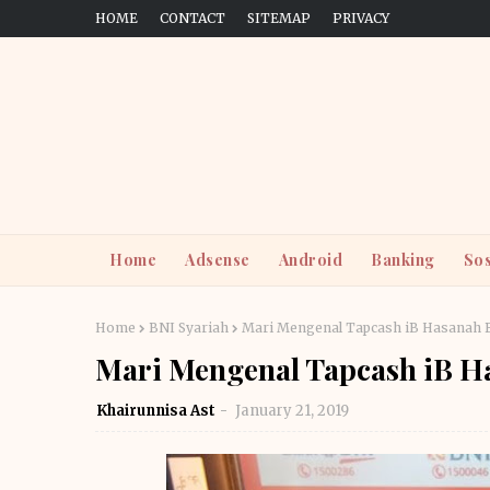
HOME
CONTACT
SITEMAP
PRIVACY
Home
Adsense
Android
Banking
Sos
Home
BNI Syariah
Mari Mengenal Tapcash iB Hasanah 
Mari Mengenal Tapcash iB H
Khairunnisa Ast
January 21, 2019