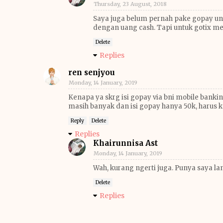
Thursday, 23 August, 2018
Saya juga belum pernah pake gopay un
dengan uang cash. Tapi untuk gotix m
Delete
Replies
ren senjyou
Monday, 14 January, 2019
Kenapa ya skrg isi gopay via bni mobile banki
masih banyak dan isi gopay hanya 50k, harus ke
Reply
Delete
Replies
Khairunnisa Ast
Monday, 14 January, 2019
Wah, kurang ngerti juga. Punya saya lan
Delete
Replies