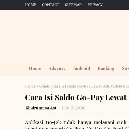
HOME
CONTACT
SITEMAP
PRIVACY
Home
Adsense
Android
Banking
Sos
Home
Gojek
Cara Isi Saldo Go-Pay Lewat BNI Mobile Ba
Cara Isi Saldo Go-Pay Lewat
Khairunnisa Ast
July 16, 2018
Aplikasi Go-Jek tidak hanya melayani ojek
kebutuhan seperti Go-Ride, Go-Car, Go-Food, G