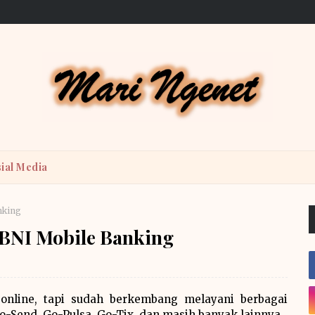
ial Media
nking
 BNI Mobile Banking
 online, tapi sudah berkembang melayani berbagai
o-Send, Go-Pulsa, Go-Tix, dan masih banyak lainnya.