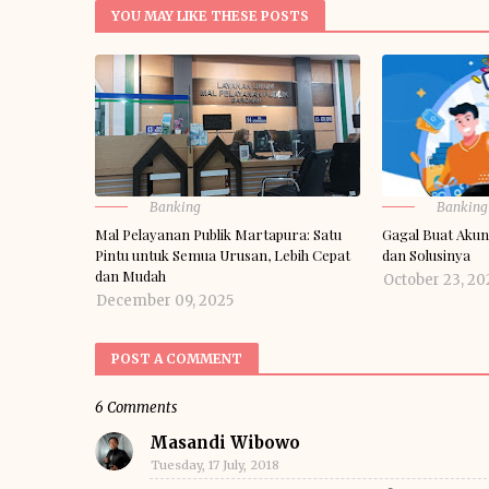
YOU MAY LIKE THESE POSTS
Banking
Banking
Mal Pelayanan Publik Martapura: Satu
Gagal Buat Akun
Pintu untuk Semua Urusan, Lebih Cepat
dan Solusinya
dan Mudah
October 23, 20
December 09, 2025
POST A COMMENT
6 Comments
Masandi Wibowo
Tuesday, 17 July, 2018