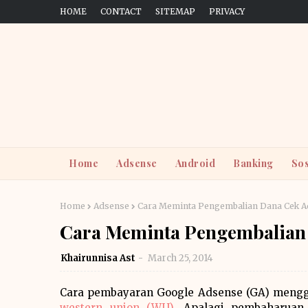
HOME
CONTACT
SITEMAP
PRIVACY
Home
Adsense
Android
Banking
Sos
Home
Adsense
Cara Meminta Pengembalian Dana Cek 
Cara Meminta Pengembalian
Khairunnisa Ast
March 25, 2014
Cara pembayaran Google Adsense (GA) mengg
western union (WU)
. Apalagi pembaharuan