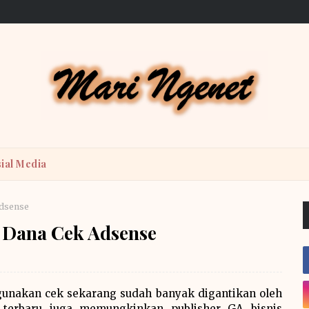
ial Media
Adsense
 Dana Cek Adsense
unakan cek sekarang sudah banyak digantikan oleh
 terbaru juga memungkinkan publisher GA bisnis