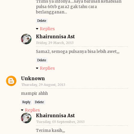
Trims ya infonya....saya barusan kehabisan
pulsa 60rb gara2 gak tahu cara
berlangganan...
Delete
Replies
Khairunnisa Ast
Friday, 29 March, 2013
Sama2, semoga pulsanya bisa lebih awet,,,
Delete
Replies
Unknown
Thursday, 29 August, 2013
mampir ahhh
Reply
Delete
Replies
Khairunnisa Ast
Tuesday, 03 September, 2013
Terima kasih,,,