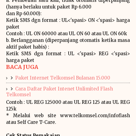
a. Pembelian satu kali, tidak otomatis diperpanjang
(hanya berlaku untuk paket Rp 6.000
dan Rp 60.000):
Ketik SMS dgn format : UL<'spasi> ON <'spasi> harga
paket
Contoh : UL ON 60000 atau UL ON 60 atau UL ON 60k
b. Berlangganan (diperpanjang otomatis ketika masa
aktif paket habis) :
Ketik SMS dgn format : UL <'spasi> REG <'spasi>
harga paket
BACA JUGA
Paket Internet Telkomsel Bulanan 15.000
Cara Daftar Paket Intenet Unlimited Flash
Telkomsel
Contoh : UL REG 125000 atau UL REG 125 atau UL REG
125k
* Melalui web site www.telkomsel.com/infoflash
atau Self Care T-Care.
Cek Status Pemakaian